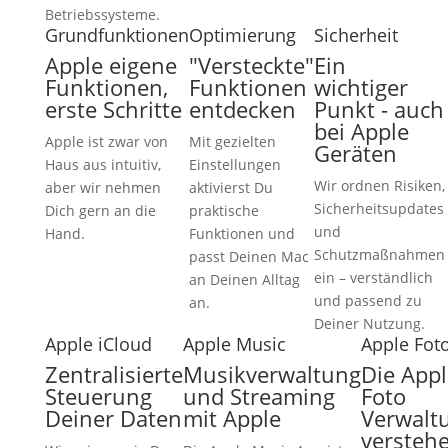
Betriebssysteme.
Grundfunktionen
Optimierung
Sicherheit
Apple eigene
"Versteckte"
Ein
Funktionen,
Funktionen
wichtiger
erste Schritte
entdecken
Punkt - auch
bei Apple
Apple ist zwar von
Mit gezielten
Geräten
Haus aus intuitiv,
Einstellungen
Wir ordnen Risiken,
aber wir nehmen
aktivierst Du
Sicherheitsupdates
Dich gern an die
praktische
und
Hand.
Funktionen und
Schutzmaßnahmen
passt Deinen Mac
ein – verständlich
an Deinen Alltag
und passend zu
an.
Deiner Nutzung.
Apple iCloud
Apple Music
Apple Fot
Zentralisierte
Musikverwaltung
Die Appl
Steuerung
und Streaming
Foto
Deiner Daten
mit Apple
Verwalt
versteh