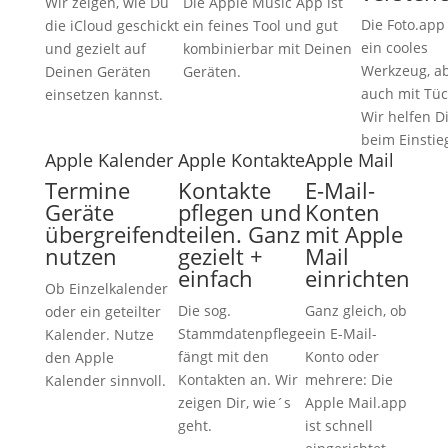
Wir zeigen, wie Du
Die Apple Music App ist
Die Foto.app 
die iCloud geschickt
ein feines Tool und gut
ein cooles
und gezielt auf
kombinierbar mit Deinen
Werkzeug, a
Deinen Geräten
Geräten.
auch mit Tüc
einsetzen kannst.
Wir helfen D
beim Einstie
Apple Kalender
Apple Kontakte
Apple Mail
Termine
Kontakte
E-Mail-
Geräte
pflegen und
Konten
übergreifend
teilen. Ganz
mit Apple
nutzen
gezielt +
Mail
einfach
einrichten
Ob Einzelkalender
Die sog.
Ganz gleich, ob
oder ein geteilter
Stammdatenpflege
ein E-Mail-
Kalender. Nutze
fängt mit den
Konto oder
den Apple
Kontakten an. Wir
mehrere: Die
Kalender sinnvoll.
zeigen Dir, wie´s
Apple Mail.app
geht.
ist schnell