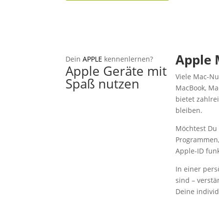
Apple 
Dein
APPLE
kennenlernen?
Apple Geräte mit
Viele Mac-Nut
Spaß nutzen
MacBook, Mac
bietet zahlre
bleiben.
Möchtest Du 
Programmen, 
Apple-ID fun
In einer per
sind – verst
Deine indivi