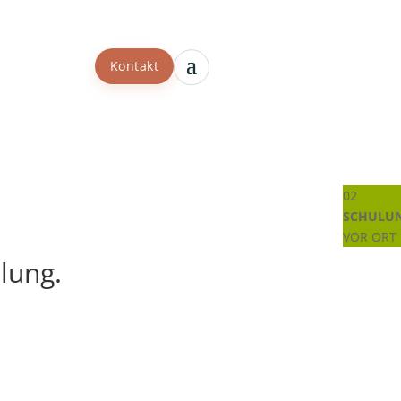
Kontakt
02
SCHULU
VOR ORT
ulung.