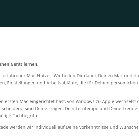
enen Gerät lernen.
ts erfahrener Mac-Nutzer: Wir helfen Dir dabei, Deinen Mac und 
, Einstellungen und Arbeitsabläufe, die für Deinen persönlichen A
inen ersten Mac eingerichtet hast, von Windows zu Apple wechselst
Entscheidend sind Deine Fragen, Dein Lerntempo und Deine Freude 
nötige Fachbegriffe.
ade werden wir individuell auf Deine Vorkenntnisse und Wünsche