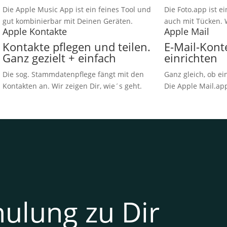
Die Apple Music App ist ein feines Tool und
Die Foto.app ist e
gut kombinierbar mit Deinen Geräten.
auch mit Tücken. W
Apple Kontakte
Apple Mail
Kontakte pflegen und teilen.
E-Mail-Kont
Ganz gezielt + einfach
einrichten
Die sog. Stammdatenpflege fängt mit den
Ganz gleich, ob e
Kontakten an. Wir zeigen Dir, wie´s geht.
Die Apple Mail.app
hulung zu Dir