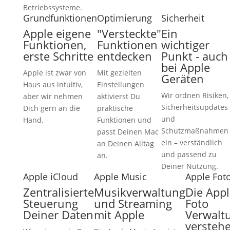
Betriebssysteme.
Grundfunktionen
Optimierung
Sicherheit
Apple eigene
"Versteckte"
Ein
Funktionen,
Funktionen
wichtiger
erste Schritte
entdecken
Punkt - auch
bei Apple
Apple ist zwar von
Mit gezielten
Geräten
Haus aus intuitiv,
Einstellungen
Wir ordnen Risiken,
aber wir nehmen
aktivierst Du
Sicherheitsupdates
Dich gern an die
praktische
und
Hand.
Funktionen und
Schutzmaßnahmen
passt Deinen Mac
ein – verständlich
an Deinen Alltag
und passend zu
an.
Deiner Nutzung.
Apple iCloud
Apple Music
Apple Fot
Zentralisierte
Musikverwaltung
Die Appl
Steuerung
und Streaming
Foto
Deiner Daten
mit Apple
Verwalt
versteh