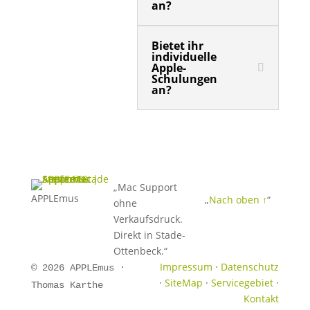
an?
Bietet ihr
individuelle
Apple-
Schulungen
an?
„Mac Support
APPLE
mus
„
Nach oben ↑
“
ohne
Verkaufsdruck.
Direkt in Stade-
Ottenbeck.“
Impressum
·
Datenschutz
© 2026 APPLEmus ·
·
SiteMap
·
Servicegebiet
·
Thomas Karthe
Kontakt