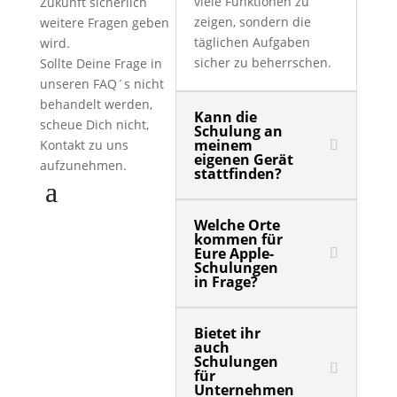
viele Funktionen zu
Zukunft sicherlich
zeigen, sondern die
weitere Fragen geben
täglichen Aufgaben
wird.
sicher zu beherrschen.
Sollte Deine Frage in
unseren FAQ´s nicht
behandelt werden,
Kann die
scheue Dich nicht,
Schulung an
meinem
Kontakt zu uns
eigenen Gerät
aufzunehmen.
stattfinden?
Welche Orte
kommen für
Eure Apple-
Schulungen
in Frage?
Bietet ihr
auch
Schulungen
für
Unternehmen