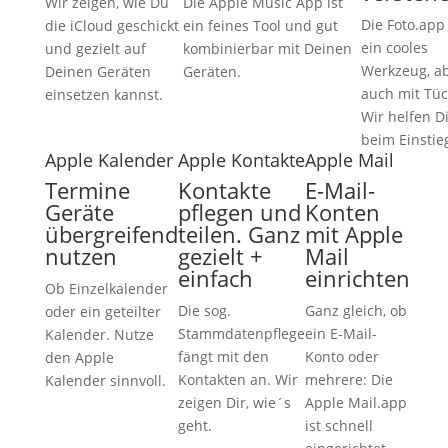
Wir zeigen, wie Du
Die Apple Music App ist
Die Foto.app 
die iCloud geschickt
ein feines Tool und gut
ein cooles
und gezielt auf
kombinierbar mit Deinen
Werkzeug, a
Deinen Geräten
Geräten.
auch mit Tüc
einsetzen kannst.
Wir helfen D
beim Einstie
Apple Kalender
Apple Kontakte
Apple Mail
Termine
Kontakte
E-Mail-
Geräte
pflegen und
Konten
übergreifend
teilen. Ganz
mit Apple
nutzen
gezielt +
Mail
einfach
einrichten
Ob Einzelkalender
Die sog.
Ganz gleich, ob
oder ein geteilter
Stammdatenpflege
ein E-Mail-
Kalender. Nutze
fängt mit den
Konto oder
den Apple
Kontakten an. Wir
mehrere: Die
Kalender sinnvoll.
zeigen Dir, wie´s
Apple Mail.app
geht.
ist schnell